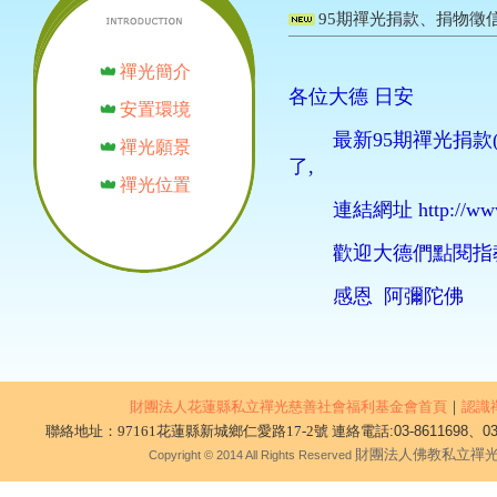
95期禪光捐款、捐物徵信欄芳名
禪光簡介
各位大德 日安
安置環境
最新95期禪光捐款(201
禪光願景
了,
禪光位置
連結網址 http://www.zenl
歡迎大德們點閱指
感恩 阿彌陀佛
財團法人花蓮縣私立禪光慈善社會福利基金會首頁
｜
認識
聯絡地址：97161花蓮縣新城鄉仁愛路17-2號 連絡電話
:03-8611698、03
財團法人佛教私立禪
Copyright © 2014 All Rights Reserved